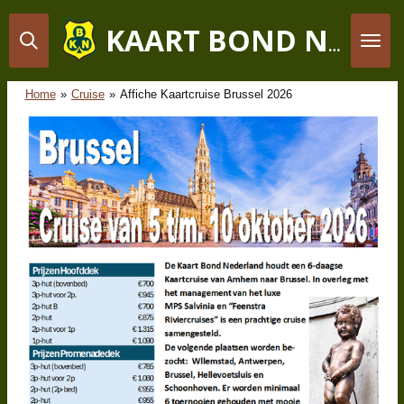
Ga
direct
KAART BOND NEDERLAND
naar
de
hoofdinhoud
Home
»
Cruise
»
Affiche Kaartcruise Brussel 2026