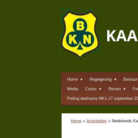
Ga
direct
naar
de
KAA
hoofdinhoud
Home
Regelgeving
Bestuur
Media
Cruise
Reizen
Fo
Peiling deelname NK's 27 september 2
Home
»
Activiteiten
»
Nederlands Ka