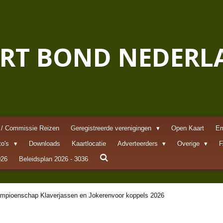
RT BOND NEDERL
 / Commissie Reizen
Geregistreerde verenigingen
Open Kaart
Em
to's
Downloads
Kaartlocatie
Adverteerders
Overige
026
Beleidsplan 2026 - 3036
mpioenschap Klaverjassen en Jokerenvoor koppels 2026